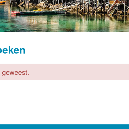
oeken
l geweest.